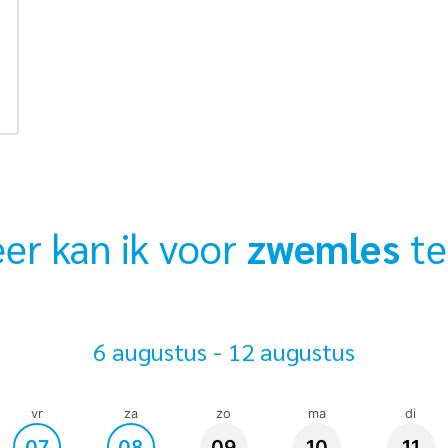
er kan ik voor
zwemles
te
6 augustus - 12 augustus
vr
za
zo
ma
di
07
08
09
10
11