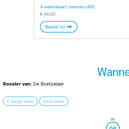
4-wekenkaart zwemles ABC
€ 66,00
4-wekenkaart zwemles ABC
Bestel nu
Wanne
Rooster van:
De Boetzelaer
Vorige week
Deze week
do
06