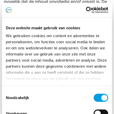
mogelijk dat de inhoud onvolledig en/of onjuist is. De
uitgever verschaft de inhoud van de webpagina in de
staat waarin deze zich feitelijk bevindt, zonder
garantie of waarborg ten aanzien van de
deugdelijkheid, geschiktheid voor een bepaald doel of
Deze website maakt gebruik van cookies
anderszins. De inhoud is experimenteel en voor
We gebruiken cookies om content en advertenties te
particulier gebruik bedoeld. De uitgever is niet
personaliseren, om functies voor social media te bieden
aansprakelijk voor schade die is of dreigt te worden
en om ons websiteverkeer te analyseren. Ook delen we
toegebracht en voortvloeit uit of in enig opzicht
informatie over uw gebruik van onze site met onze
verband houdt met het gebruik van de webpagina of
partners voor social media, adverteren en analyse. Deze
met de onmogelijkheid de webpagina te kunnen
partners kunnen deze gegevens combineren met andere
raadplegen. De uitgever mag de webpagina naar eigen
informatie die u aan ze heeft verstrekt of die ze hebben
inzicht en op ieder door hem gewenst moment (laten)
verzameld op basis van uw gebruik van hun services.
veranderen of beëindigen, met of zonder
voorafgaande verwittiging. De uitgever is niet
Toestemmingsselectie
aansprakelijk voor de gevolgen van verandering of
Noodzakelijk
beëindiging. Behoudens deze disclaimer, is de uitgever
niet verantwoordelijk voor kenbaar aan de webpagina
gekoppelde bestanden van derden. Koppeling houdt
Voorkeuren