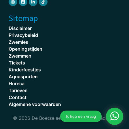
Sitemap
Disclaimer
Privacybeleid
Zwemles
Openingstijden
Zwemmen
Tickets
Kinderfeestjes
Aquasporten
Horeca
Tarieven
Contact
Algemene voorwaarden
© 2026 De Boetzelaer, Powered by
Dataduiker