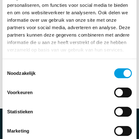
Inschrijven gaat via
de MIJN omgeving van De
personaliseren, om functies voor social media te bieden
Boetzelaer
. Nog geen account? Maak eerst een
en om ons websiteverkeer te analyseren. Ook delen we
account aan om je kind op te geven. Vervolgens ziet u
informatie over uw gebruik van onze site met onze
aan de linkerkant verschillende mogelijkheden.
partners voor social media, adverteren en analyse. Deze
Uiteraard kunt u klikken op het icoon welke u wilt
partners kunnen deze gegevens combineren met andere
inzien.
informatie die u aan ze heeft verstrekt of die ze hebben
verzameld op basis van uw gebruik van hun services.
Heeft u vragen? Neem dan contact met ons op via
0174-28 66 10 of mail naar info@deboetzelaer.nl
Toestemmingsselectie
Noodzakelijk
Volledige rooster bekijken
Voorkeuren
Statistieken
Contact
De Boetzelaer
Marketing
Madeweg 36