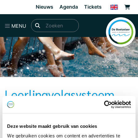
Direct naar de inhoud van de pagina
Nieuws
Agenda
Tickets
MENU
Leerlingvolgsysteem
In ons leerlingvolgsysteem kunt u de lesresultaten van
het ABC zwemmen van uw kind volgen. Daarnaast
kunt u ook direct uw abonnementen inzien en
Deze website maakt gebruik van cookies
verlengen, kaartjes en andere producten kopen.
We gebruiken cookies om content en advertenties te