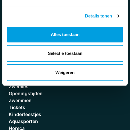
2681 PM Monster
0174 - 286610
Details tonen
info@deboetzelaer.nl
Volg ons!
Alles toestaan
Selectie toestaan
Sitemap
Disclaimer
Weigeren
Privacybeleid
Zwemles
Openingstijden
Zwemmen
Tickets
Kinderfeestjes
Aquasporten
Horeca