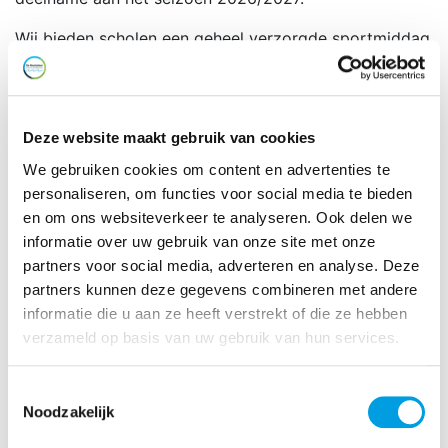
Wij bieden scholen een geheel verzorgde sportmiddag
(maandagmiddag, dinsdagmiddag of
donderdagmiddag van 12.30 uur tot 14.30 uur) in de
vorm van een breed aanbod van sportactiviteiten, die
de leerlingen in de vorm van een wedstrijd doen. Het
Deze website maakt gebruik van cookies
spellenpakket, geschikt voor alle leeftijden.
We gebruiken cookies om content en advertenties te
personaliseren, om functies voor social media te bieden
Neem voor meer informatie contact op via
en om ons websiteverkeer te analyseren. Ook delen we
danielle@deboetzelaer.nl
informatie over uw gebruik van onze site met onze
partners voor social media, adverteren en analyse. Deze
partners kunnen deze gegevens combineren met andere
informatie die u aan ze heeft verstrekt of die ze hebben
verzameld op basis van uw gebruik van hun services.
Toestemmingsselectie
Noodzakelijk