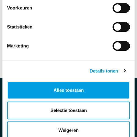
Voorkeuren
Statistieken
Marketing
Volledige rooster bekijken
Details tonen
Contact
Alles toestaan
De Boetzelaer
Madeweg 36
Selectie toestaan
2681 PM Monster
0174 - 286610
info@deboetzelaer.nl
Weigeren