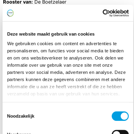
Rooster van:
De Boetzelaer
7 augustus - 13 augustus
Vorige
Deze week
Volgende
Deze website maakt gebruik van cookies
We gebruiken cookies om content en advertenties te
personaliseren, om functies voor social media te bieden
vr
za
zo
ma
di
wo
do
07
08
09
10
11
12
13
en om ons websiteverkeer te analyseren. Ook delen we
informatie over uw gebruik van onze site met onze
partners voor social media, adverteren en analyse. Deze
partners kunnen deze gegevens combineren met andere
Sleep om meer dagen te zien
informatie die u aan ze heeft verstrekt of die ze hebben
verzameld op basis van uw gebruik van hun services.
7
Vrijdag
Toestemmingsselectie
Noodzakelijk
Geen resultaten