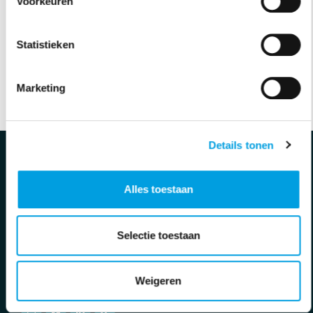
Voorkeuren
Statistieken
Marketing
Volledige rooster bekijken
Details tonen
Contact
De Boetzelaer
Alles toestaan
Madeweg 36
2681 PM Monster
0174 - 286610
Selectie toestaan
info@deboetzelaer.nl
Volg ons!
Weigeren