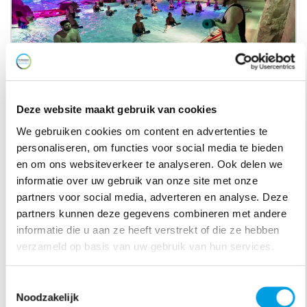
Deze website maakt gebruik van cookies
25 Badenkaart aquasport
We gebruiken cookies om content en advertenties te
€ 207,50
personaliseren, om functies voor social media te bieden
en om ons websiteverkeer te analyseren. Ook delen we
25 Badenkaart aquasport
Bestel nu
informatie over uw gebruik van onze site met onze
partners voor social media, adverteren en analyse. Deze
partners kunnen deze gegevens combineren met andere
informatie die u aan ze heeft verstrekt of die ze hebben
verzameld op basis van uw gebruik van hun services.
Toestemmingsselectie
Noodzakelijk