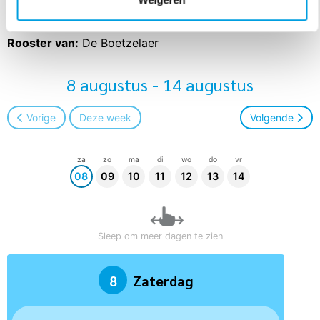
2,5 jr - 4 jr
terecht?
Rooster van:
De Boetzelaer
8 augustus - 14 augustus
Vorige
Deze week
Volgende
za
zo
ma
di
wo
do
vr
08
09
10
11
12
13
14
Sleep om meer dagen te zien
8
Zaterdag